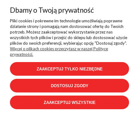
Dbamy o Twoją prywatność
Calvin Klein Classic Cupsole Laceup Low Lth Wn
Pliki cookies i pokrewne im technologie umożliwiają poprawne
działanie strony i pomagają nam dostosować ofertę do Twoich
potrzeb. Możesz zaakceptować wykorzystanie przez nas
359,99 zł
459,99 zł
wszystkich tych plików i przejść do sklepu lub dostosować użycie
plików do swoich preferencji, wybierając opcję "Dostosuj zgody".
Więcej o plikach cookies przeczytasz w naszej Polityce
prywatności.
ZAAKCEPTUJ TYLKO NIEZBĘDNE
PROMOCJA
DOSTOSUJ ZGODY
ZAAKCEPTUJ WSZYSTKIE