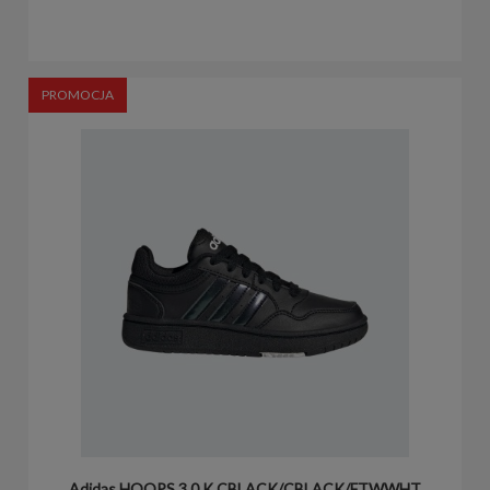
PROMOCJA
Adidas HOOPS 3.0 K CBLACK/CBLACK/FTWWHT