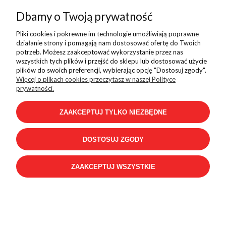
Dbamy o Twoją prywatność
Adidas RUN 70S K
Pliki cookies i pokrewne im technologie umożliwiają poprawne
działanie strony i pomagają nam dostosować ofertę do Twoich
169,99 zł
249,99 zł
potrzeb. Możesz zaakceptować wykorzystanie przez nas
wszystkich tych plików i przejść do sklepu lub dostosować użycie
plików do swoich preferencji, wybierając opcję "Dostosuj zgody".
Więcej o plikach cookies przeczytasz w naszej Polityce
prywatności.
PROMOCJA
ZAAKCEPTUJ TYLKO NIEZBĘDNE
DOSTOSUJ ZGODY
ZAAKCEPTUJ WSZYSTKIE