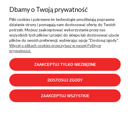
Bluza 4F granatowy
Dbamy o Twoją prywatność
169,99 zł
Pliki cookies i pokrewne im technologie umożliwiają poprawne
działanie strony i pomagają nam dostosować ofertę do Twoich
potrzeb. Możesz zaakceptować wykorzystanie przez nas
wszystkich tych plików i przejść do sklepu lub dostosować użycie
plików do swoich preferencji, wybierając opcję "Dostosuj zgody".
Więcej o plikach cookies przeczytasz w naszej Polityce
prywatności.
ZAAKCEPTUJ TYLKO NIEZBĘDNE
DOSTOSUJ ZGODY
ZAAKCEPTUJ WSZYSTKIE