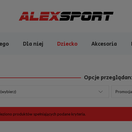
iego
Dla niej
Dziecko
Akcesoria
Opcje przeglądan
(wybierz)
Promocja:
leziono produktów spełniających podane kryteria.