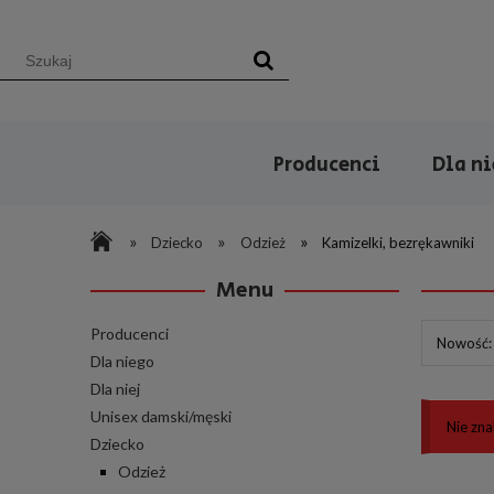
Producenci
Dla n
»
»
»
Dziecko
Odzież
Kamizelki, bezrękawniki
Menu
Producenci
Nowość: 
Dla niego
Dla niej
Unisex damski/męski
Nie zna
Dziecko
Odzież