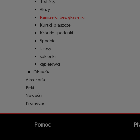
T-shirty
Bluzy
Kamizelki, bezrękawniki
Kurtki, płaszcze
Krótkie spodenki
Spodnie
Dresy
sukienki
kąpielówki
Obuwie
Akcesoria
Piłki
Nowości
Promocje
Pomoc
Pł