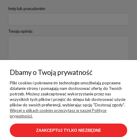
Imię lub pseudonim:
Twoja opinia:
Dbamy o Twoją prywatność
WYŚLIJ
Pliki cookies i pokrewne im technologie umożliwiają poprawne
działanie strony i pomagają nam dostosować ofertę do Twoich
potrzeb. Możesz zaakceptować wykorzystanie przez nas
wszystkich tych plików i przejść do sklepu lub dostosować użycie
plików do swoich preferencji, wybierając opcję "Dostosuj zgody".
Pomoc
Więcej o plikach cookies przeczytasz w naszej Polityce
prywatności.
ZAAKCEPTUJ TYLKO NIEZBĘDNE
Płatności i dostawa