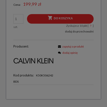
199,99 zł
Cena:
DO KOSZYKA
Zyskujesz
10
pkt [
?
]
szt.
dodaj do przechowalni
Producent:
zapytaj o produkt
dodaj opinię
Kod produktu:
K50K506242
BDS