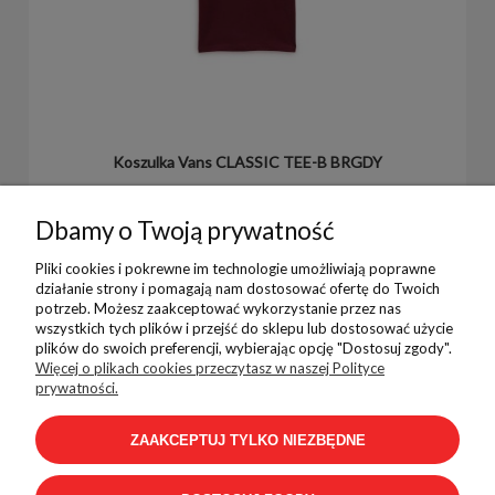
Koszulka Vans CLASSIC TEE-B BRGDY
79,99 zł
99,99 zł
Dbamy o Twoją prywatność
Pliki cookies i pokrewne im technologie umożliwiają poprawne
działanie strony i pomagają nam dostosować ofertę do Twoich
potrzeb. Możesz zaakceptować wykorzystanie przez nas
wszystkich tych plików i przejść do sklepu lub dostosować użycie
plików do swoich preferencji, wybierając opcję "Dostosuj zgody".
Pomoc
Więcej o plikach cookies przeczytasz w naszej Polityce
prywatności.
ZAAKCEPTUJ TYLKO NIEZBĘDNE
Płatności i dostawa