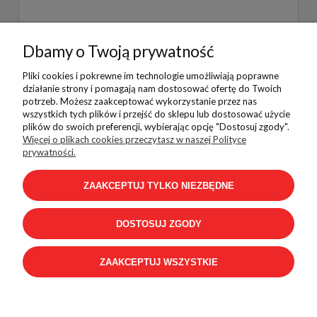
Dbamy o Twoją prywatność
WYŚLIJ
Pliki cookies i pokrewne im technologie umożliwiają poprawne
działanie strony i pomagają nam dostosować ofertę do Twoich
potrzeb. Możesz zaakceptować wykorzystanie przez nas
wszystkich tych plików i przejść do sklepu lub dostosować użycie
plików do swoich preferencji, wybierając opcję "Dostosuj zgody".
Pomoc
Więcej o plikach cookies przeczytasz w naszej Polityce
prywatności.
ZAAKCEPTUJ TYLKO NIEZBĘDNE
Płatności i dostawa
DOSTOSUJ ZGODY
Informacje
ZAAKCEPTUJ WSZYSTKIE
Kontakt