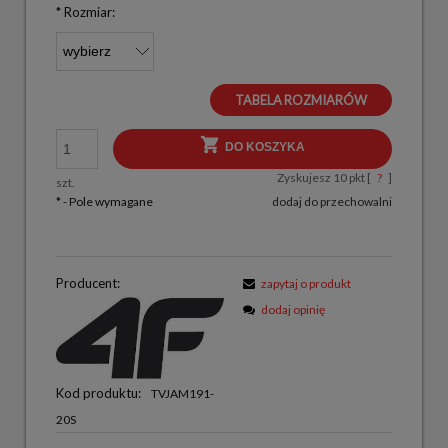
*
Rozmiar:
TABELA ROZMIARÓW
DO KOSZYKA
Zyskujesz
10
pkt [
?
]
szt.
*
- Pole wymagane
dodaj do przechowalni
Producent:
zapytaj o produkt
dodaj opinię
Kod produktu:
TVJAM191-
20S