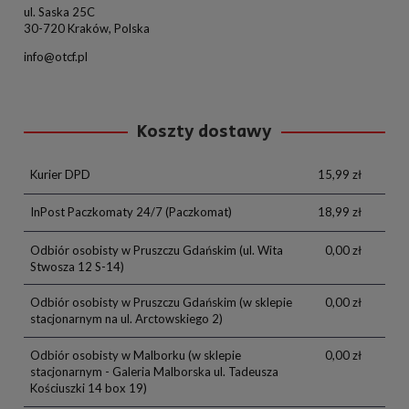
ul. Saska 25C
30-720 Kraków, Polska
info@otcf.pl
Koszty dostawy
Kurier DPD
15,99 zł
InPost Paczkomaty 24/7
(Paczkomat)
18,99 zł
Odbiór osobisty w Pruszczu Gdańskim
(ul. Wita
0,00 zł
Stwosza 12 S-14)
Odbiór osobisty w Pruszczu Gdańskim
(w sklepie
0,00 zł
stacjonarnym na ul. Arctowskiego 2)
Odbiór osobisty w Malborku
(w sklepie
0,00 zł
stacjonarnym - Galeria Malborska ul. Tadeusza
Kościuszki 14 box 19)