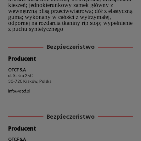
kieszeń; jednokierunkowy zamek główny z
wewnętrzną plisą przeciwwiatrową; dół z elastyczną
gumą; wykonany w całości z wytrzymałej,
odpornej na rozdarcia tkaniny rip stop; wypełnienie
z puchu syntetycznego
Bezpieczeństwo
Producent
OTCF S.A
ul. Saska 25C
30-720 Kraków, Polska
info@otcf.pl
Bezpieczeństwo
Producent
OTCF S.A