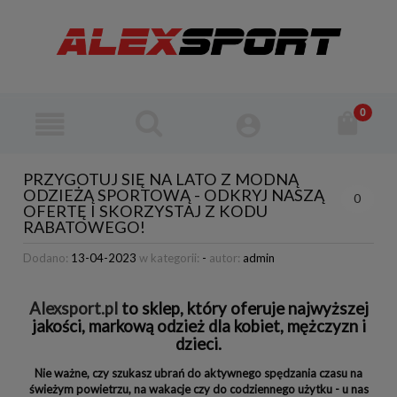
PRZYGOTUJ SIĘ NA LATO Z MODNĄ
ODZIEŻĄ SPORTOWĄ - ODKRYJ NASZĄ
0
OFERTĘ I SKORZYSTAJ Z KODU
RABATOWEGO!
Dodano:
13-04-2023
w kategorii:
-
autor:
admin
Alexsport.pl
to sklep, który oferuje najwyższej
jakości, markową odzież dla kobiet, mężczyzn i
dzieci.
Nie ważne, czy szukasz ubrań do aktywnego spędzania czasu na
świeżym powietrzu, na wakacje czy do codziennego użytku - u nas