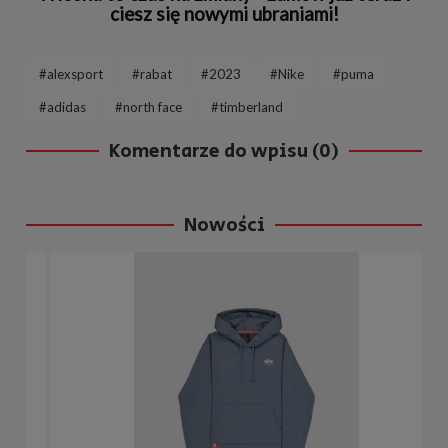
ciesz się nowymi ubraniami!
#alexsport
#rabat
#2023
#Nike
#puma
#adidas
#north face
#timberland
Komentarze do wpisu (0)
Nowości