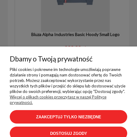
Bluza Alpha Industries Basic Hoody Small Logo
299,99 zł
Dbamy o Twoją prywatność
Pliki cookies i pokrewne im technologie umożliwiają poprawne
działanie strony i pomagają nam dostosować ofertę do Twoich
potrzeb. Możesz zaakceptować wykorzystanie przez nas
wszystkich tych plików i przejść do sklepu lub dostosować użycie
plików do swoich preferencji, wybierając opcję "Dostosuj zgody".
Pomoc
Więcej o plikach cookies przeczytasz w naszej Polityce
prywatności.
ZAAKCEPTUJ TYLKO NIEZBĘDNE
Płatności i dostawa
DOSTOSUJ ZGODY