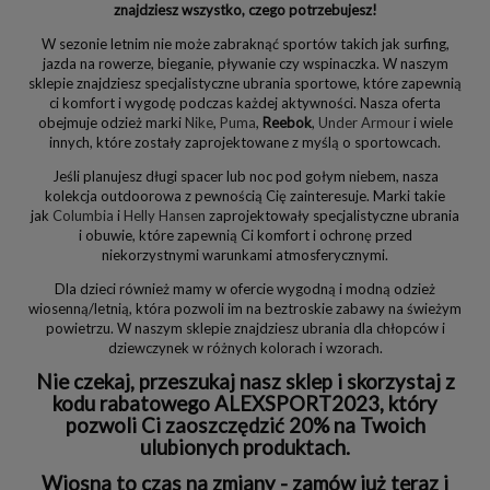
znajdziesz wszystko, czego potrzebujesz!
W sezonie letnim nie może zabraknąć sportów takich jak surfing,
jazda na rowerze, bieganie, pływanie czy wspinaczka. W naszym
sklepie znajdziesz specjalistyczne ubrania sportowe, które zapewnią
ci komfort i wygodę podczas każdej aktywności. Nasza oferta
obejmuje odzież marki
Nike
,
Puma
,
Reebok
,
Under Armour
i wiele
innych, które zostały zaprojektowane z myślą o sportowcach.
Jeśli planujesz długi spacer lub noc pod gołym niebem, nasza
kolekcja outdoorowa z pewnością Cię zainteresuje. Marki takie
jak
Columbia
i
Helly Hansen
zaprojektowały specjalistyczne ubrania
i obuwie, które zapewnią Ci komfort i ochronę przed
niekorzystnymi warunkami atmosferycznymi.
Dla dzieci również mamy w ofercie wygodną i modną odzież
wiosenną/letnią, która pozwoli im na beztroskie zabawy na świeżym
powietrzu. W naszym sklepie znajdziesz ubrania dla chłopców i
dziewczynek w różnych kolorach i wzorach.
Nie czekaj, przeszukaj nasz sklep i skorzystaj z
kodu rabatowego ALEXSPORT2023, który
pozwoli Ci zaoszczędzić 20% na Twoich
ulubionych produktach.
Wiosna to czas na zmiany - zamów już teraz i