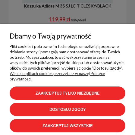
Koszulka Adidas M 3S SJ LC T CLESKY/BLACK
119,99 zł
119,99 zł
Dbamy o Twoją prywatność
Pliki cookies i pokrewne im technologie umożliwiają poprawne
działanie strony i pomagają nam dostosować ofertę do Twoich
potrzeb. Możesz zaakceptować wykorzystanie przez nas
wszystkich tych plików i przejść do sklepu lub dostosować użycie
plików do swoich preferencji, wybierając opcję "Dostosuj zgody".
Pomoc
Więcej o plikach cookies przeczytasz w naszej Polityce
prywatności.
ZAAKCEPTUJ TYLKO NIEZBĘDNE
Płatności i dostawa
DOSTOSUJ ZGODY
Informacje
ZAAKCEPTUJ WSZYSTKIE