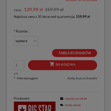
129,99 zł
159,99 zł
Cena:
Najniższa cena z 30 dni przed tą promocją:
159,99 zł
*
Rozmiar:
TABELA ROZMIARÓW
DO KOSZYKA
szt.
*
- Pole wymagane
dodaj do przechowalni
Producent:
zapytaj o produkt
dodaj opinię