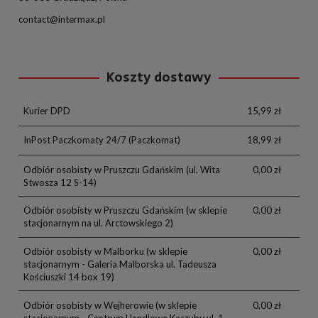
contact@intermax.pl
Koszty dostawy
Kurier DPD
15,99 zł
InPost Paczkomaty 24/7
(Paczkomat)
18,99 zł
Odbiór osobisty w Pruszczu Gdańskim
(ul. Wita
0,00 zł
Stwosza 12 S-14)
Odbiór osobisty w Pruszczu Gdańskim
(w sklepie
0,00 zł
stacjonarnym na ul. Arctowskiego 2)
Odbiór osobisty w Malborku
(w sklepie
0,00 zł
stacjonarnym - Galeria Malborska ul. Tadeusza
Kościuszki 14 box 19)
Odbiór osobisty w Wejherowie
(w sklepie
0,00 zł
stacjonarnym - Centrum Handlowe Kaszuby ul. 1