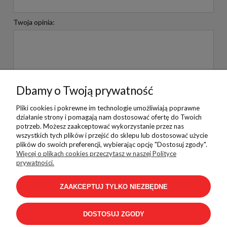
Twoja opinia:
Dbamy o Twoją prywatność
WYŚLIJ
Pliki cookies i pokrewne im technologie umożliwiają poprawne
działanie strony i pomagają nam dostosować ofertę do Twoich
potrzeb. Możesz zaakceptować wykorzystanie przez nas
wszystkich tych plików i przejść do sklepu lub dostosować użycie
plików do swoich preferencji, wybierając opcję "Dostosuj zgody".
Pomoc
Więcej o plikach cookies przeczytasz w naszej Polityce
prywatności.
ZAAKCEPTUJ TYLKO NIEZBĘDNE
Płatności i dostawa
DOSTOSUJ ZGODY
Informacje