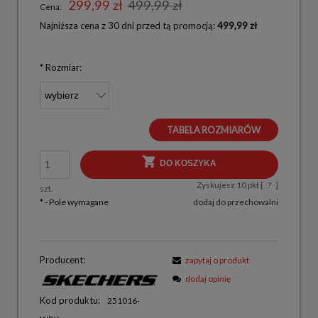
299,99 zł
499,99 zł
Cena:
Najniższa cena z 30 dni przed tą promocją:
499,99 zł
*
Rozmiar:
TABELA ROZMIARÓW
DO KOSZYKA
Zyskujesz
10
pkt [
?
]
szt.
*
- Pole wymagane
dodaj do przechowalni
Producent:
zapytaj o produkt
dodaj opinię
Kod produktu:
251016-