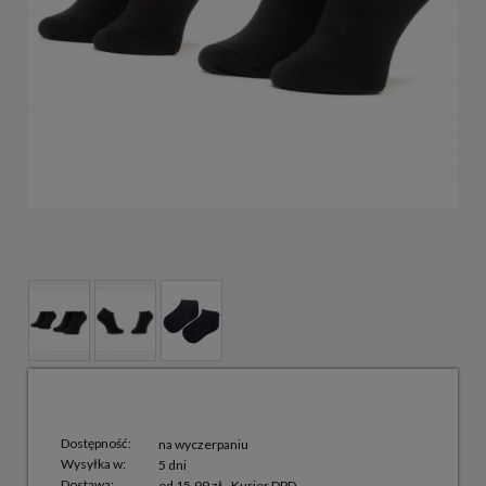
Dostępność:
na wyczerpaniu
Wysyłka w:
5 dni
Dostawa:
od 15,99 zł
- Kurier DPD