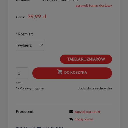
sprawdź formy dostawy
39,99 zł
Cena:
*
Rozmiar:
TABELA ROZMIARÓW
DO KOSZYKA
szt.
*
- Pole wymagane
dodaj do przechowalni
Producent:
zapytaj o produkt
dodaj opinię