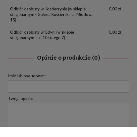
Odbiór osobisty w Koscierzynie
(w sklepie
0,00 zł
stacjonarnym - Galeria Kościerska ul. Miodowa
15)
Odbiór osobisty w Gdyni
(w sklepie
0,00 zł
stacjonarnym - ul. 10 Lutego 7)
Opinie o produkcie (0)
Imię lub pseudonim:
Twoja opinia: