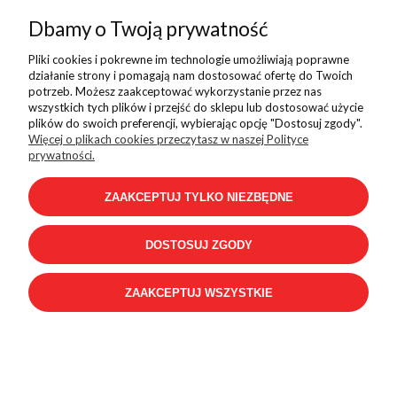
Dbamy o Twoją prywatność
Kontakt
Pliki cookies i pokrewne im technologie umożliwiają poprawne
działanie strony i pomagają nam dostosować ofertę do Twoich
potrzeb. Możesz zaakceptować wykorzystanie przez nas
wszystkich tych plików i przejść do sklepu lub dostosować użycie
Sklep internetowy Shoper.pl
plików do swoich preferencji, wybierając opcję "Dostosuj zgody".
Więcej o plikach cookies przeczytasz w naszej Polityce
prywatności.
ZAAKCEPTUJ TYLKO NIEZBĘDNE
DOSTOSUJ ZGODY
ZAAKCEPTUJ WSZYSTKIE