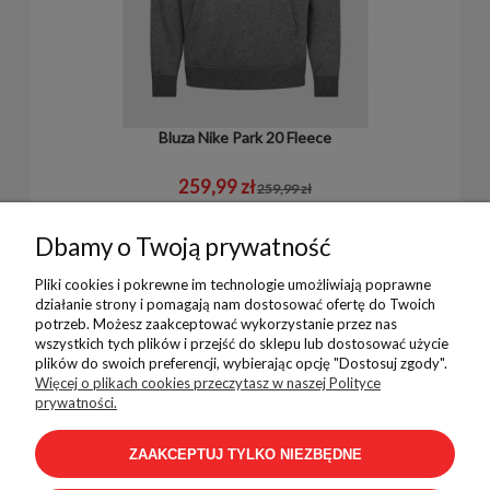
Bluza Nike Park 20 Fleece
259,99 zł
259,99 zł
Dbamy o Twoją prywatność
Pliki cookies i pokrewne im technologie umożliwiają poprawne
działanie strony i pomagają nam dostosować ofertę do Twoich
potrzeb. Możesz zaakceptować wykorzystanie przez nas
wszystkich tych plików i przejść do sklepu lub dostosować użycie
plików do swoich preferencji, wybierając opcję "Dostosuj zgody".
Pomoc
Więcej o plikach cookies przeczytasz w naszej Polityce
prywatności.
ZAAKCEPTUJ TYLKO NIEZBĘDNE
Płatności i dostawa