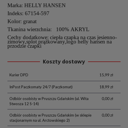
Marka: HELLY HANSEN
Indeks: 67154-597
Kolor: granat
Tkanina wierzchnia: 100% AKRYL
Cechy dodatkowe: ciepła czapka na czas jesienno-
zimowy,splot prążkowany,logo helly hansen na
przodzie czapki
Koszty dostawy
Kurier DPD
15,99 zł
InPost Paczkomaty 24/7
(Paczkomat)
18,99 zł
Odbiór osobisty w Pruszczu Gdańskim
(ul. Wita
0,00 zł
Stwosza 12 S-14)
Odbiór osobisty w Pruszczu Gdańskim
(w sklepie
0,00 zł
stacjonarnym na ul. Arctowskiego 2)