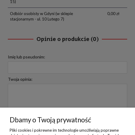
15)
Odbiór osobisty w Gdyni
(w sklepie
0,00 zł
stacjonarnym - ul. 10 Lutego 7)
Opinie o produkcie (0)
Imię lub pseudonim:
Twoja opinia:
Dbamy o Twoją prywatność
WYŚLIJ
Pliki cookies i pokrewne im technologie umożliwiają poprawne