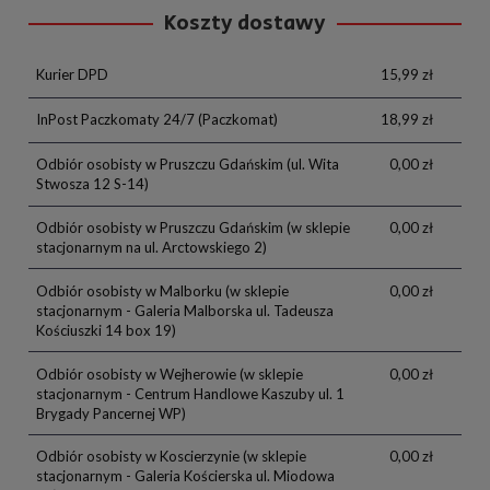
Koszty dostawy
Kurier DPD
15,99 zł
InPost Paczkomaty 24/7
(Paczkomat)
18,99 zł
Odbiór osobisty w Pruszczu Gdańskim
(ul. Wita
0,00 zł
Stwosza 12 S-14)
Odbiór osobisty w Pruszczu Gdańskim
(w sklepie
0,00 zł
stacjonarnym na ul. Arctowskiego 2)
Odbiór osobisty w Malborku
(w sklepie
0,00 zł
stacjonarnym - Galeria Malborska ul. Tadeusza
Kościuszki 14 box 19)
Odbiór osobisty w Wejherowie
(w sklepie
0,00 zł
stacjonarnym - Centrum Handlowe Kaszuby ul. 1
Brygady Pancernej WP)
Odbiór osobisty w Koscierzynie
(w sklepie
0,00 zł
stacjonarnym - Galeria Kościerska ul. Miodowa