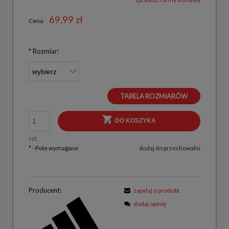
69,99 zł
Cena:
*
Rozmiar:
TABELA ROZMIARÓW
DO KOSZYKA
szt.
*
- Pole wymagane
dodaj do przechowalni
Producent:
zapytaj o produkt
dodaj opinię