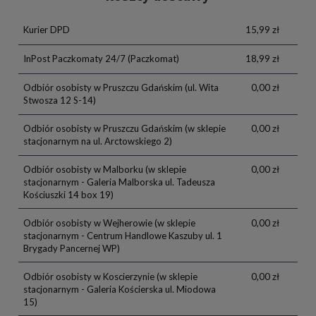
Kurier DPD
15,99 zł
InPost Paczkomaty 24/7
(Paczkomat)
18,99 zł
Odbiór osobisty w Pruszczu Gdańskim
(ul. Wita
0,00 zł
Stwosza 12 S-14)
Odbiór osobisty w Pruszczu Gdańskim
(w sklepie
0,00 zł
stacjonarnym na ul. Arctowskiego 2)
Odbiór osobisty w Malborku
(w sklepie
0,00 zł
stacjonarnym - Galeria Malborska ul. Tadeusza
Kościuszki 14 box 19)
Odbiór osobisty w Wejherowie
(w sklepie
0,00 zł
stacjonarnym - Centrum Handlowe Kaszuby ul. 1
Brygady Pancernej WP)
Odbiór osobisty w Koscierzynie
(w sklepie
0,00 zł
stacjonarnym - Galeria Kościerska ul. Miodowa
15)