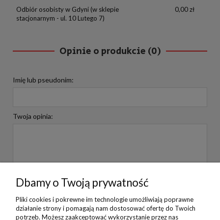
Odbiór osobisty w Gdyni
(w sklepie
0,00 zł
stacjonarnym - ul. 10 Lutego 7)
Opinie o produkcie (0)
Imię lub pseudonim:
Twoja opinia:
Dbamy o Twoją prywatność
WYŚLIJ
Pliki cookies i pokrewne im technologie umożliwiają poprawne
działanie strony i pomagają nam dostosować ofertę do Twoich
potrzeb. Możesz zaakceptować wykorzystanie przez nas