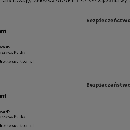
 i amortyzację; podeszwa ADAPT TRAX™ zapewnia wyją
Bezpieczeństw
ent
ka 49
rszawa, Polska
rekkersport.com.pl
Bezpieczeństw
ent
ka 49
rszawa, Polska
rekkersport.com.pl