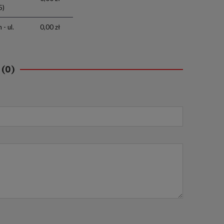
5)
- ul.
0,00 zł
 (0)