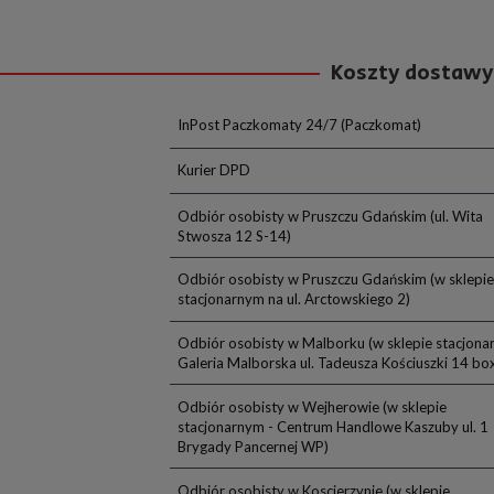
Koszty dostawy
InPost Paczkomaty 24/7
(Paczkomat)
Kurier DPD
Odbiór osobisty w Pruszczu Gdańskim
(ul. Wita
Stwosza 12 S-14)
Odbiór osobisty w Pruszczu Gdańskim
(w sklepie
stacjonarnym na ul. Arctowskiego 2)
Odbiór osobisty w Malborku
(w sklepie stacjona
Galeria Malborska ul. Tadeusza Kościuszki 14 bo
Odbiór osobisty w Wejherowie
(w sklepie
stacjonarnym - Centrum Handlowe Kaszuby ul. 1
Brygady Pancernej WP)
Odbiór osobisty w Koscierzynie
(w sklepie