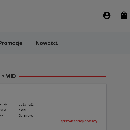
Promocje
Nowości
™ MID
pność:
duża ilość
ka w:
5 dni
wa:
Darmowa
sprawdź formy dostawy