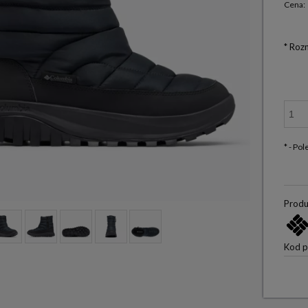
Cena:
*
Rozm
*
- Po
Produ
Kod p