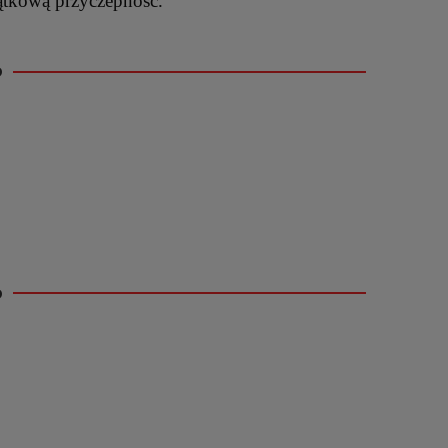
tkową przyczepność.
o
o