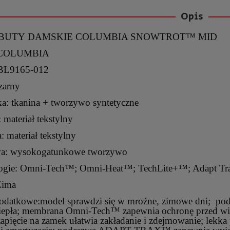
Opis
: BUTY DAMSKIE COLUMBIA SNOWTROT™ MID
 COLUMBIA
 BL9165-012
zarny
a: tkanina + tworzywo syntetyczne
 materiał tekstylny
 materiał tekstylny
a: wysokogatunkowe tworzywo
ogie: Omni-Tech™; Omni-Heat™; TechLite+™; Adapt T
Zima
odatkowe:model sprawdzi się w mroźne, zimowe dni; po
 ciepła; membrana Omni-Tech™ zapewnia ochronę przed w
zapięcie na zamek ułatwia zakładanie i zdejmowanie; l