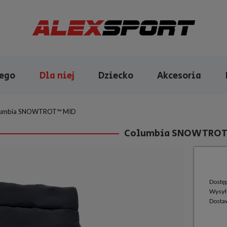
iego
Dla niej
Dziecko
Akcesoria
lumbia SNOWTROT™ MID
Columbia SNOWTROT
Dostę
Wysył
Dosta