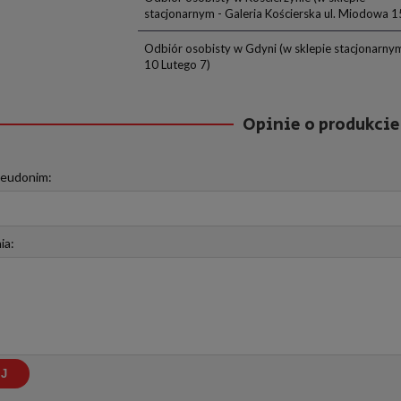
stacjonarnym - Galeria Kościerska ul. Miodowa 1
Odbiór osobisty w Gdyni
(w sklepie stacjonarnym 
10 Lutego 7)
Opinie o produkcie
seudonim:
ia:
J