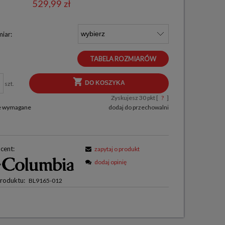
529,99 zł
iar:
TABELA ROZMIARÓW
DO KOSZYKA
szt.
Zyskujesz
30
pkt [
?
]
le wymagane
dodaj do przechowalni
cent:
zapytaj o produkt
dodaj opinię
roduktu:
BL9165-012