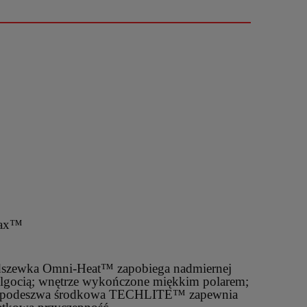
rax™
dszewka Omni-Heat™ zapobiega nadmiernej
ilgocią; wnętrze wykończone miękkim polarem;
ekka podeszwa środkowa TECHLITE™ zapewnia