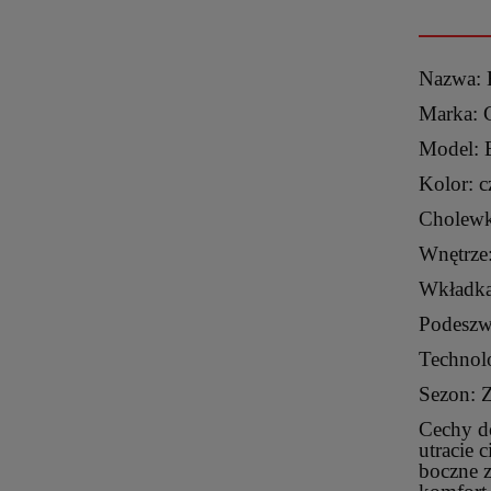
Nazwa
Marka:
Model:
Kolor: c
Cholewk
Wnętrze:
Wkładka:
Podeszw
Technol
Sezon: 
Cechy d
utracie
boczne 