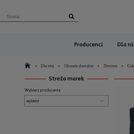
Producenci
Dla n
»
»
»
»
Dla niej
Obuwie damskie
Zimowe
Co
Strefa marek
Wybierz producenta