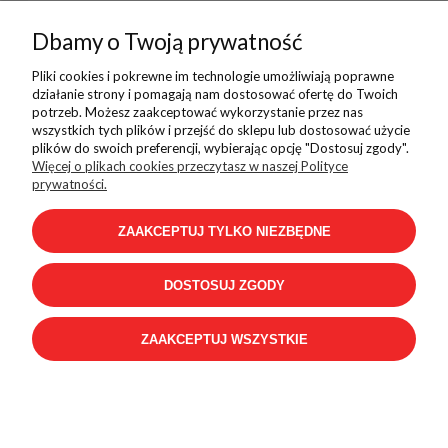
Dbamy o Twoją prywatność
Pliki cookies i pokrewne im technologie umożliwiają poprawne
działanie strony i pomagają nam dostosować ofertę do Twoich
potrzeb. Możesz zaakceptować wykorzystanie przez nas
wszystkich tych plików i przejść do sklepu lub dostosować użycie
plików do swoich preferencji, wybierając opcję "Dostosuj zgody".
Pomoc
Więcej o plikach cookies przeczytasz w naszej Polityce
prywatności.
ZAAKCEPTUJ TYLKO NIEZBĘDNE
Płatności i dostawa
DOSTOSUJ ZGODY
Informacje
ZAAKCEPTUJ WSZYSTKIE
Kontakt
Sklep internetowy Shoper.pl