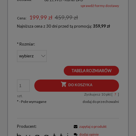
sprawdź formy dostawy
199,99 zł
459,99 zł
Cena:
Najniższa cena z 30 dni przed tą promocją:
359,99 zł
*
Rozmiar:
TABELA ROZMIARÓW
DO KOSZYKA
Zyskujesz
10
pkt [
?
]
szt.
*
- Pole wymagane
dodaj do przechowalni
Producent:
zapytaj o produkt
dodaj opinię