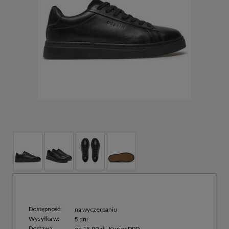
Dostępność:
na wyczerpaniu
Wysyłka w:
5 dni
Dostawa:
od 15,99 zł
- Kurier DPD