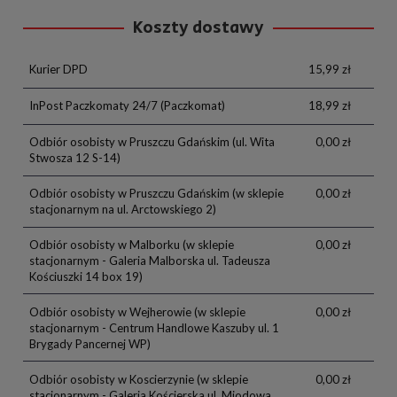
Koszty dostawy
Kurier DPD
15,99 zł
InPost Paczkomaty 24/7
(Paczkomat)
18,99 zł
Odbiór osobisty w Pruszczu Gdańskim
(ul. Wita
0,00 zł
Stwosza 12 S-14)
Odbiór osobisty w Pruszczu Gdańskim
(w sklepie
0,00 zł
stacjonarnym na ul. Arctowskiego 2)
Odbiór osobisty w Malborku
(w sklepie
0,00 zł
stacjonarnym - Galeria Malborska ul. Tadeusza
Kościuszki 14 box 19)
Odbiór osobisty w Wejherowie
(w sklepie
0,00 zł
stacjonarnym - Centrum Handlowe Kaszuby ul. 1
Brygady Pancernej WP)
Odbiór osobisty w Koscierzynie
(w sklepie
0,00 zł
stacjonarnym - Galeria Kościerska ul. Miodowa