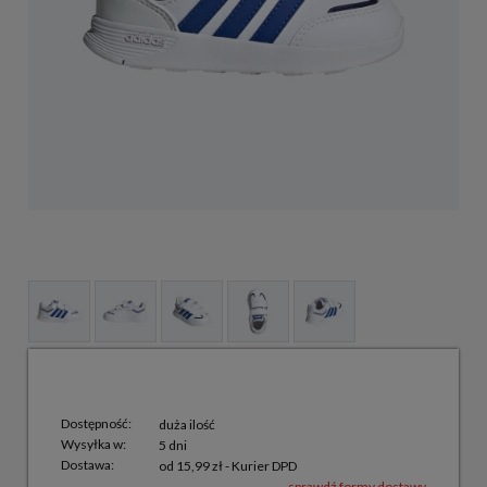
Dostępność:
duża ilość
Wysyłka w:
5 dni
Dostawa:
od 15,99 zł
- Kurier DPD
sprawdź formy dostawy