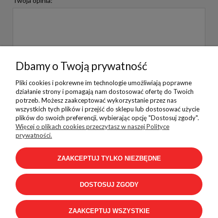
Twoja opinia:
Dbamy o Twoją prywatność
WYŚLIJ
Pliki cookies i pokrewne im technologie umożliwiają poprawne
działanie strony i pomagają nam dostosować ofertę do Twoich
potrzeb. Możesz zaakceptować wykorzystanie przez nas
wszystkich tych plików i przejść do sklepu lub dostosować użycie
plików do swoich preferencji, wybierając opcję "Dostosuj zgody".
Pomoc
Więcej o plikach cookies przeczytasz w naszej Polityce
prywatności.
ZAAKCEPTUJ TYLKO NIEZBĘDNE
Płatności i dostawa
DOSTOSUJ ZGODY
Informacje
ZAAKCEPTUJ WSZYSTKIE