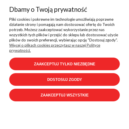
Dbamy o Twoją prywatność
Pliki cookies i pokrewne im technologie umożliwiają poprawne
działanie strony i pomagają nam dostosować ofertę do Twoich
potrzeb. Możesz zaakceptować wykorzystanie przez nas
wszystkich tych plików i przejść do sklepu lub dostosować użycie
plików do swoich preferencji, wybierając opcję "Dostosuj zgody".
Więcej o plikach cookies przeczytasz w naszej Polityce
prywatności.
ZAAKCEPTUJ TYLKO NIEZBĘDNE
Czapka Alpha Industries Crew Beanie Ultra
DOSTOSUJ ZGODY
Navy
ZAAKCEPTUJ WSZYSTKIE
Dostępność:
na wyczerpaniu
Wysyłka w:
5 dni
119,99 zł