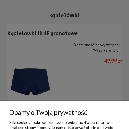
kąpielówki
Kąpielówki JR 4F granatowe
Dostępność:
na wyczerpaniu
Wysyłka w:
5 dni
49,99 zł
Dbamy o Twoją prywatność
Pliki cookies i pokrewne im technologie umożliwiają poprawne
działanie strony i pomagają nam dostosować ofertę do Twoich