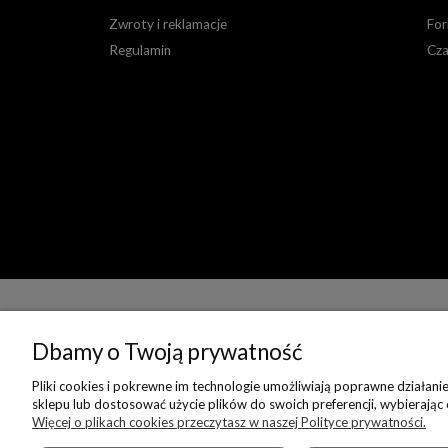
Zwroty i reklamacje
For
Regulamin
Cza
Dbamy o Twoją prywatność
Pliki cookies i pokrewne im technologie umożliwiają poprawne działan
sklepu lub dostosować użycie plików do swoich preferencji, wybierając
Więcej o plikach cookies przeczytasz w naszej Polityce prywatności.