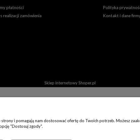
my płatności
Polityka prywatnoś
s realizacji zamówienia
Kontakt i dane firm
Sklep internetowy Shoper.pl
ie strony i pomagają nam dostosować ofertę do Twoich potrzeb. Możesz zaakc
 opcję "Dostosuj zgody".