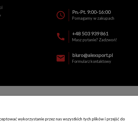
ci
Pn.-Pt. 9:00-16:00
y
Pomagamy w zakupach
+48 503 939 861
Masz pytanie? Zadzwoń!
biuro@alexsport.pl
Formularz kontaktowy
eptować wykorzystanie przez nas wszystkich tych plików i przejść do