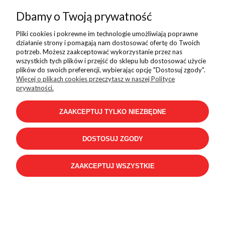
Dbamy o Twoją prywatność
Kontakt
Pliki cookies i pokrewne im technologie umożliwiają poprawne
działanie strony i pomagają nam dostosować ofertę do Twoich
potrzeb. Możesz zaakceptować wykorzystanie przez nas
wszystkich tych plików i przejść do sklepu lub dostosować użycie
Sklep internetowy Shoper.pl
plików do swoich preferencji, wybierając opcję "Dostosuj zgody".
Więcej o plikach cookies przeczytasz w naszej Polityce
prywatności.
ZAAKCEPTUJ TYLKO NIEZBĘDNE
DOSTOSUJ ZGODY
ZAAKCEPTUJ WSZYSTKIE