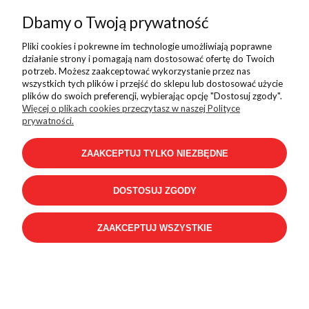
Dbamy o Twoją prywatność
Pliki cookies i pokrewne im technologie umożliwiają poprawne
PROMOCJA
działanie strony i pomagają nam dostosować ofertę do Twoich
potrzeb. Możesz zaakceptować wykorzystanie przez nas
wszystkich tych plików i przejść do sklepu lub dostosować użycie
plików do swoich preferencji, wybierając opcję "Dostosuj zgody".
Więcej o plikach cookies przeczytasz w naszej Polityce
prywatności.
ZAAKCEPTUJ TYLKO NIEZBĘDNE
DOSTOSUJ ZGODY
ZAAKCEPTUJ WSZYSTKIE
Skechers METEOR-LIGHT BKBLBLACK/BL