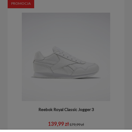
PROMOCJA
Reebok Royal Classic Jogger 3
139,99 zł
179,99 zł